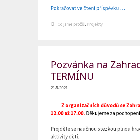
Pokračovat ve čtení příspěvku …
Rubriky
Co jsme prožili
,
Projekty
Pozvánka na Zahrad
TERMÍNU
21.5.2021
Z organizačních důvodů se Zahra
12.00 až 17.00.
Děkujeme za pochopení
Projděte se naučnou stezkou plnou hravý
aktivity dětí.