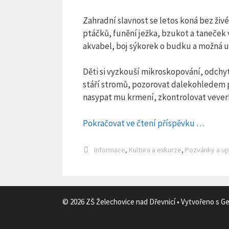
Zahradní slavnost se letos koná bez ži
ptáčků, funění ježka, bzukot a taneček 
akvabel, boj sýkorek o budku a možná u
Děti si vyzkouší mikroskopování, odchyt
stáří stromů, pozorovat dalekohledem 
nasypat mu krmení, zkontrolovat veverkov
Pokračovat ve čtení příspěvku …
Rubriky
Informace
,
Kultura a exkurze
,
Pozvánky a up
© 2026 ZŠ Želechovice nad Dřevnicí
• Vytvořeno s
Ge