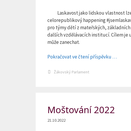
Laskavost jako lidskou vlastnost lze
celorepublikový happening #jsemlaskave
pro týmy dětí z mateřských, základních
dalších vzdělávacích institucí. Cílem j
může zanechat.
Pokračovat ve čtení příspěvku …
Rubriky
Žákovský Parlament
Moštování 2022
21.10.2022