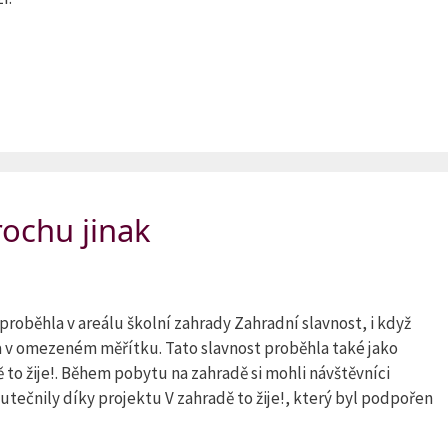
rochu jinak
 proběhla v areálu školní zahrady Zahradní slavnost, i když
 a v omezeném měřítku. Tato slavnost proběhla také jako
 to žije!. Během pobytu na zahradě si mohli návštěvníci
tečnily díky projektu V zahradě to žije!, který byl podpořen