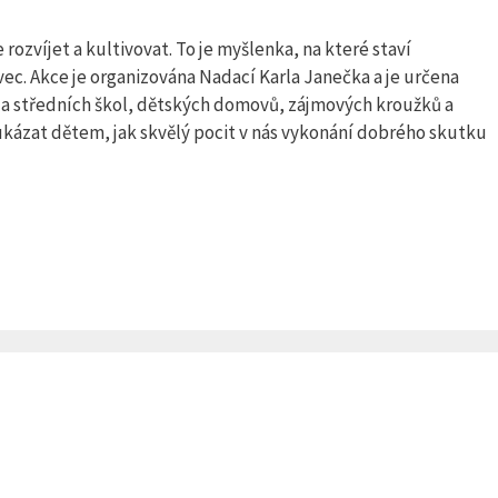
 rozvíjet a kultivovat. To je myšlenka, na které staví
c. Akce je organizována Nadací Karla Janečka a je určena
 a středních škol, dětských domovů, zájmových kroužků a
e ukázat dětem, jak skvělý pocit v nás vykonání dobrého skutku