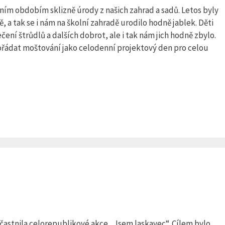
ním obdobím sklizně úrody z našich zahrad a sadů. Letos byly
 a tak se i nám na školní zahradě urodilo hodně jablek. Děti
čení štrůdlů a dalších dobrot, ale i tak nám jich hodně zbylo.
pořádat moštování jako celodenní projektový den pro celou
zúčastnila celorepublikové akce „Jsem laskavec“. Cílem bylo