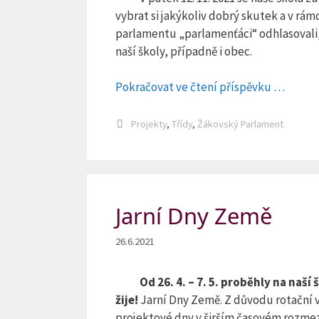
vybrat si jakýkoliv dobrý skutek a v rám
parlamentu „parlamenťáci“ odhlasovali,
naší školy, případně i obec.
Pokračovat ve čtení příspěvku …
Rubriky
Projekty
,
Třídy
,
Žákovský Parlament
Jarní Dny Země
26.6.2021
Od 26. 4. – 7. 5. proběhly na naš
žije!
Jarní Dny Země. Z důvodu rotační 
projektové dny v širším časovém rozmez