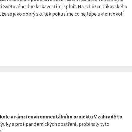
ci Světového dne laskavosti jej splnit. Na schůzce žákovského
 že se jako dobrý skutek pokusíme co nejlépe uklidit okolí
í škole v rámci environmentálního projektu V zahradě to
výuky a protipandemických opatření, probíhaly tyto
í.