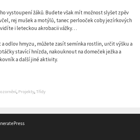
vého vystoupení žáků. Budete však mít možnost slyšet zpěv
včel, rej mušek a motýlů, tanec perlooček coby jezírkových
vidíte i leteckou akrobacii vážky…
 a odlov hmyzu, můžete zasít semínka rostlin, určit výšku a
ptáčky stavící hnízda, nakouknout na domeček ježka a
ník a další jiné aktivity.
ozornění
,
Projekty
,
Třídy
neratePress