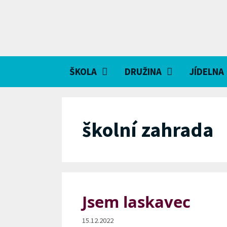
Přeskočit
na
obsah
ŠKOLA
DRUŽINA
JÍDELNA
školní zahrada
Jsem laskavec
15.12.2022