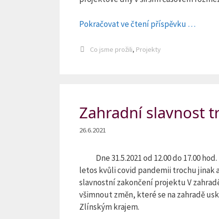
Pokračovat ve čtení příspěvku …
Rubriky
Co jsme prožili
,
Projekty
Zahradní slavnost t
26.6.2021
Dne 31.5.2021 od 12.00 do 17.00 hod.
letos kvůli covid pandemii trochu jinak
slavnostní zakončení projektu V zahradě
všimnout změn, které se na zahradě usku
Zlínským krajem.