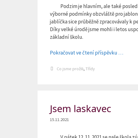
Podzim je hlavním, ale také posled
výborné podmínky obzvláště pro jabloně,
jablíčka sice průběžně zpracovávaly k pe
Díky velké úrodě jsme mohli i letos us
základní školu.
Pokračovat ve čtení příspěvku …
Rubriky
Co jsme prožili
,
Třídy
Jsem laskavec
15.11.2021
V pátek 12. 11. 2021 se naše škola 