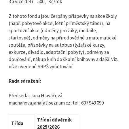
3 a více dětí 500,- Kč/rok
Z tohoto fondu jsou čerpány příspěvky na akce školy
(např. pobytové akce, letní příměstský tábor), na
sportovní akce (odměny pro žáky, medaile,
startovné), odměny na přírodovědné a matematické
soutěže, příspěvky na autobus (lyžařské kurzy,
exkurze, divadlo, adaptační pobyty), odměny za
doučování, nákup knih do školní knihovny a další. Viz.
níže uvedené SRPŠ vyúčtování.
Rada sdružení:
Předseda: Jana Hlaváčová,
machanova.jana(at)seznam.cz, tel.: 607 949 099
Třídní důvěrník
Třída
2025/2026