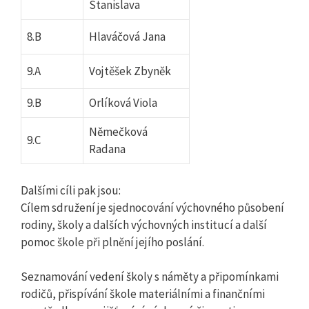
Stanislava
8.B
Hlaváčová Jana
9.A
Vojtěšek Zbyněk
9.B
Orlíková Viola
Němečková
9.C
Radana
Dalšími cíli pak jsou:
Cílem sdružení je sjednocování výchovného působení
rodiny, školy a dalších výchovných institucí a další
pomoc škole při plnění jejího poslání.
Seznamování vedení školy s náměty a připomínkami
rodičů, přispívání škole materiálními a finančními