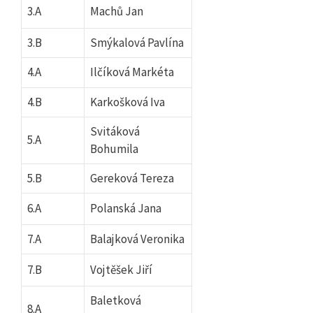
3.A
Machů Jan
3.B
Smýkalová Pavlína
4.A
Ilčíková Markéta
4.B
Karkošková Iva
Svitáková
5.A
Bohumila
5.B
Gereková Tereza
6.A
Polanská Jana
7.A
Balajková Veronika
7.B
Vojtěšek Jiří
Baletková
8.A