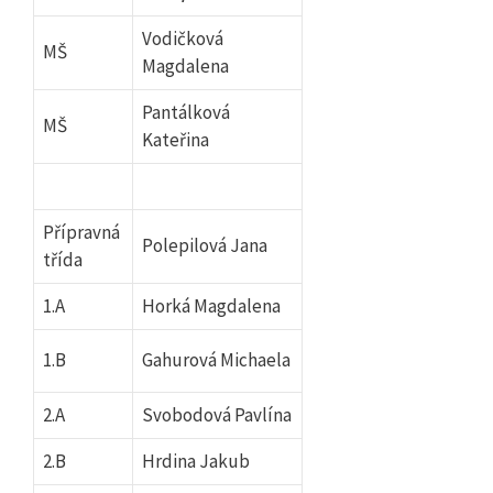
Vodičková
MŠ
Magdalena
Pantálková
MŠ
Kateřina
Přípravná
Polepilová Jana
třída
1.A
Horká Magdalena
1.B
Gahurová Michaela
2.A
Svobodová Pavlína
2.B
Hrdina Jakub