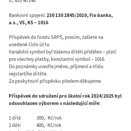
IČ: 653 40 248
Bankovní spojení:
230 130 2845/2010, Fio banka,
a.s., VS, KS – 1016
Příspěvek do fondu SRPŠ, prosím, zašlete na
uvedené číslo účtu.
Variabilní symbol byl Vašemu dítěti přidělen – platí
pro všechny platby, konstantní symbol – 1016.
Do poznámky uveďte jméno, příjmení a třídu
nejstaršího dítěte.
Za poskytnutí příspěvku předem děkujeme.
Příspěvek do sdružení pro školní rok 2024/2025 byl
odsouhlasen výborem v následující míře:
1 dítě 300,- Kč/rok
2 děti 400,- Kč/rok