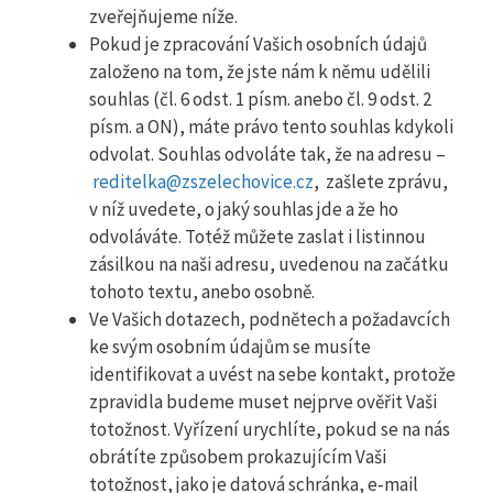
zveřejňujeme níže.
Pokud je zpracování Vašich osobních údajů
založeno na tom, že jste nám k němu udělili
souhlas (čl. 6 odst. 1 písm. anebo čl. 9 odst. 2
písm. a ON), máte právo tento souhlas kdykoli
odvolat. Souhlas odvoláte tak, že na adresu –
reditelka@zszelechovice.cz
, zašlete zprávu,
v níž uvedete, o jaký souhlas jde a že ho
odvoláváte. Totéž můžete zaslat i listinnou
zásilkou na naši adresu, uvedenou na začátku
tohoto textu, anebo osobně.
Ve Vašich dotazech, podnětech a požadavcích
ke svým osobním údajům se musíte
identifikovat a uvést na sebe kontakt, protože
zpravidla budeme muset nejprve ověřit Vaši
totožnost. Vyřízení urychlíte, pokud se na nás
obrátíte způsobem prokazujícím Vaši
totožnost, jako je datová schránka, e‑mail