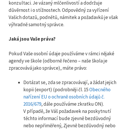
konzultaci. Je vázaný mlčenlivostí a dodržuje
důvěrnost i o stížnostech. Odpovědný za vyřízení
Vašich dotazů, podnětů, námitek a požadavků je však
výhradně samotný správce.
Jaká jsou Vaše práva?
Pokud Vaše osobní údaje používáme v rámci nějaké
agendy ve škole (odborně řečeno – naše škola je
zpracovává jako správce), máte právo:
Dotázat se, zda se zpracovávají, a žádat jejich
kopii (export) (podrobněji čl. 15
Obecného
nařízení EU o ochraně osobních údajů č.
2016/679
, dále používáme zkratku ON).
V případě, že Váš požadavek na poskytnutí
těchto informací bude zjevně bezdůvodný
nebo nepřiměřený, Zjevně bezdůvodný nebo