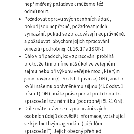
nepřiměřený požadavek můžeme též
odmítnout.
Požadovat opravu svých osobních údajů,
pokud jsou nepřesné, požadovat jejich
vymazání, pokud se zpracovávají neoprávněně,
a požadovat, abychom jejich zpracování
omezili (podrobněji čl. 16, 17 a 18 ON).
Dále v případech, kdy zpracování probíhá
proto, že tím plníme náš úkol ve veřejném
zájmu nebo při výkonu veřejné moci, kterým
jsme pověřeni (čl. 6 odst. 1 písm. e) ON), anebo
kvůli našemu oprávněnému zájmu (čl. 6 odst. 1
písm. f) ON), máte právo podat proti tomuto
zpracování tzv. námitku (podrobněji čl. 21 ON).
Dále máte právo se o zpracování svých
osobních údajů dozvědět informace, vztahující
se k jednotlivým agendám („účelům
zpracování“). Jejich obecný přehled