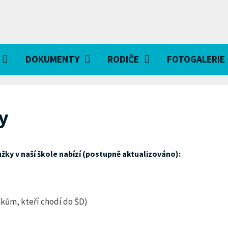
DOKUMENTY
RODIČE
FOTOGALERIE
y
žky v naší škole nabízí (postupně aktualizováno):
ákům, kteří chodí do ŠD)