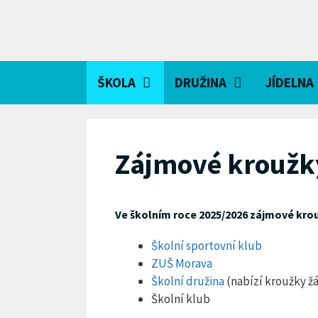
Přeskočit
na
obsah
ŠKOLA
DRUŽINA
JÍDELNA
Zájmové kroužk
Ve školním roce 2025/2026 zájmové krou
Školní sportovní klub
ZUŠ Morava
Školní družina
(nabízí kroužky ž
Školní klub