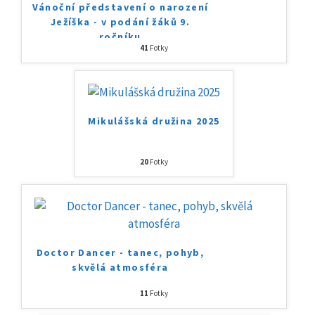
Vánoční představení o narození
Ježíška - v podání žáků 9.
ročníku
41
Fotky
Mikulášská družina 2025
20
Fotky
Doctor Dancer - tanec, pohyb,
skvělá atmosféra
11
Fotky