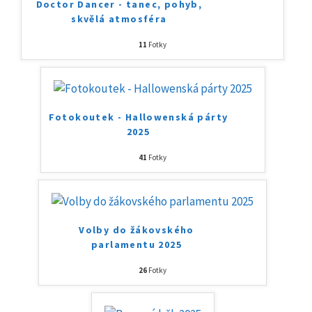
Doctor Dancer - tanec, pohyb,
skvělá atmosféra
11
Fotky
Fotokoutek - Hallowenská párty
2025
41
Fotky
Volby do žákovského
parlamentu 2025
26
Fotky