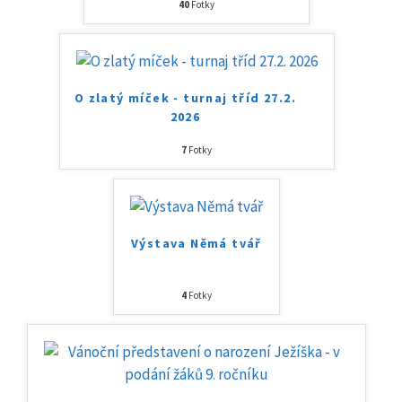
40
Fotky
O zlatý míček - turnaj tříd 27.2.
2026
7
Fotky
Výstava Němá tvář
4
Fotky