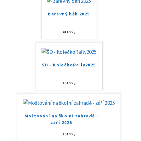
Barevný běh 2025
41
Fotky
ŠD - KolečkoRally2025
15
Fotky
Moštování na školní zahradě -
září 2025
13
Fotky