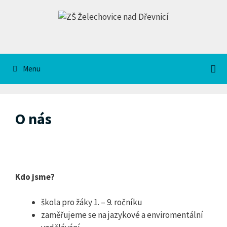
Přeskočit
na
obsah
Menu
O nás
Kdo jsme?
škola pro žáky 1. – 9. ročníku
zaměřujeme se na jazykové a enviromentální