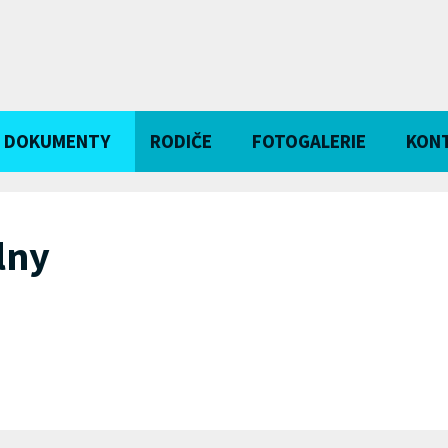
DOKUMENTY
RODIČE
FOTOGALERIE
KON
lny