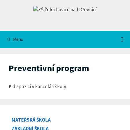
Přeskočit
na
obsah
Menu
Preventivní program
K dispozici v kanceláři školy.
MATEŘSKÁ ŠKOLA
ZÁKLADNÍ ŠKOLA