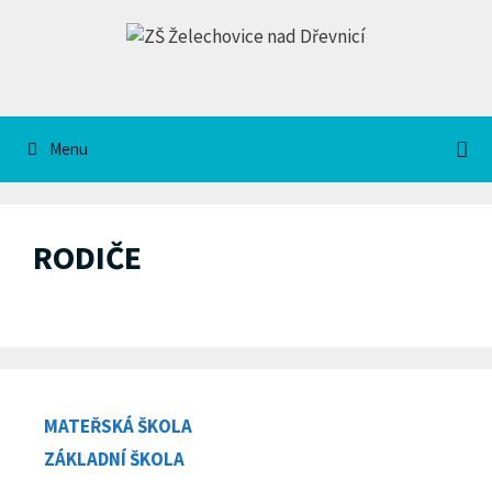
Přeskočit
na
obsah
Menu
RODIČE
MATEŘSKÁ ŠKOLA
ZÁKLADNÍ ŠKOLA