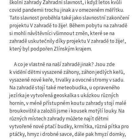
školní zahrady Zahradní slavnost, i když letos kvůli
covid pandemii trochu jinak a v omezeném měřítku.
Tato slavnost proběhla také jako slavnostní zakončení
projektu V zahradě to žije!. Během pobytu na zahradě
si mohli návštěvníci všimnout změn, které se na
zahradě uskutečnily díky projektu V zahradě to žije!,
který byl podpořen Zlínským krajem.
A co je vlastně na naší zahradě jinak? Jsou zde
k vidění dětmi vysazené záhony, záhon jedlých keřů,
vysazené nové keře, trvalky a ovocné stromy v sadu.
Na zahradě stojí také meteobudka, u opraveného
jezírka je vytvořená geoskalka s ukázkou různých
hornin, v méně přístupném koutu zahrady stojí malé
broukoviště a založili jsme i kousek motýlí louky. Na
různých místech zahrady můžete najít dětmi
vytvořené nové ptačí budky, krmítka, různá pítka pro
ptáčky, hmyz i drobné savce, dále pak hmyzí domky,