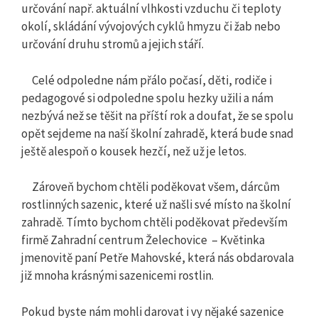
určování např. aktuální vlhkosti vzduchu či teploty
okolí, skládání vývojových cyklů hmyzu či žab nebo
určování druhu stromů a jejich stáří.
Celé odpoledne nám přálo počasí, děti, rodiče i
pedagogové si odpoledne spolu hezky užili a nám
nezbývá než se těšit na příští rok a doufat, že se spolu
opět sejdeme na naší školní zahradě, která bude snad
ještě alespoň o kousek hezčí, než už je letos.
Zároveň bychom chtěli poděkovat všem, dárcům
rostlinných sazenic, které už našli své místo na školní
zahradě. Tímto bychom chtěli poděkovat především
firmě Zahradní centrum Želechovice – Květinka
jmenovitě paní Petře Mahovské, která nás obdarovala
již mnoha krásnými sazenicemi rostlin.
Pokud byste nám mohli darovat i vy nějaké sazenice