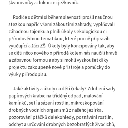
škvorovníky a dokonce i ježkovník.
Rodiče s dětmi si během slavnosti prošli naučnou
stezkou napříč všemi zákoutími zahrady, vyplňovali
záhadnou tajenku a plnili úkoly s ekologickou či
přírodovědnou tematikou, které pro ně připravili
vyučující a žáci ZŠ. Úkoly byly koncipovány tak, aby
se děti něco nového o přírodě kolem nás naučili hravě
a zábavnou formou a aby si mohli vyzkoušet díky
projektu zakoupené nové přístroje a pomůcky do
výuky přírodopisu.
Jaké aktivity a úkoly na děti čekaly? Zdobení sady
papírových krabic na tříděný odpad, malování
kamínků, setí a sázení rostlin, mikroskopování
drobných vodních organismů z našeho jezírka,
pozorování ptáčků dalekohledy, poznávání rostlin,
odchyt a určování drobných bezobratlých živočichů,