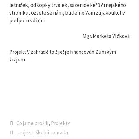
letniček, odkopky trvalek, sazenice keřů či nějakého
stromku, ozvěte se nám, budeme Vám za jakoukoliv
podporu vděčni.
Mgr. Markéta Vlčková
Projekt V zahradě to žije! je financován Zlínským
krajem.
Rubriky
Co jsme prožili
,
Projekty
Štítky
projekt
,
školní zahrada