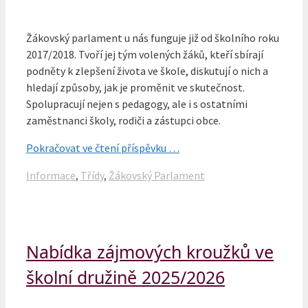
Žákovský parlament u nás funguje již od školního roku
2017/2018. Tvoří jej tým volených žáků, kteří sbírají
podněty k zlepšení života ve škole, diskutují o nich a
hledají způsoby, jak je proměnit ve skutečnost.
Spolupracují nejen s pedagogy, ale i s ostatními
zaměstnanci školy, rodiči a zástupci obce.
Pokračovat ve čtení příspěvku …
Rubriky
Informace
,
Třídy
,
Žákovský Parlament
Nabídka zájmových kroužků ve
školní družině 2025/2026