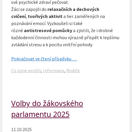
své psychické zdraví pečovat.
Žáci se zapojili do
relaxačních a dechových
cvičení
,
tvořivých aktivit
a her zaměřených na
poznávání emocí. Vyzkoušeli si také
různé
antistresové pomůcky
a zjistili, že i drobné
každodenní činnosti mohou výrazně přispět k lepšímu
zvládání stresu a k pocitu vnitřní pohody.
Pokračovat ve čtení příspěvku …
Rubriky
Co jsme prožili
,
Informace
,
Rodiče
Volby do žákovského
parlamentu 2025
11.10.2025