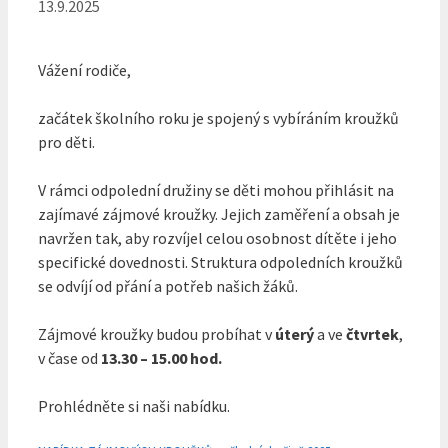
13.9.2025
Vážení rodiče,
začátek školního roku je spojený s vybíráním kroužků
pro děti.
V rámci odpolední družiny se děti mohou přihlásit na
zajímavé zájmové kroužky. Jejich zaměření a obsah je
navržen tak, aby rozvíjel celou osobnost dítěte i jeho
specifické dovednosti. Struktura odpoledních kroužků
se odvíjí od přání a potřeb našich žáků.
Zájmové kroužky budou probíhat v
úterý
a ve
čtvrtek
,
v čase od
13.30 – 15.00 hod.
Prohlédněte si naši nabídku.