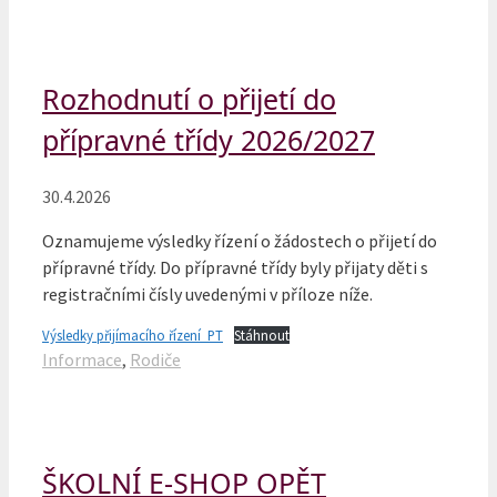
Rozhodnutí o přijetí do
přípravné třídy 2026/2027
30.4.2026
Oznamujeme výsledky řízení o žádostech o přijetí do
přípravné třídy. Do přípravné třídy byly přijaty děti s
registračními čísly uvedenými v příloze níže.
Výsledky přijímacího řízení_PT
Stáhnout
Rubriky
Informace
,
Rodiče
ŠKOLNÍ E-SHOP OPĚT