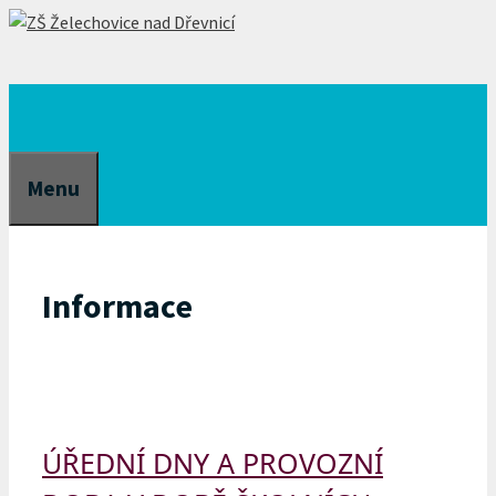
Přeskočit
na
obsah
Menu
Informace
ÚŘEDNÍ DNY A PROVOZNÍ