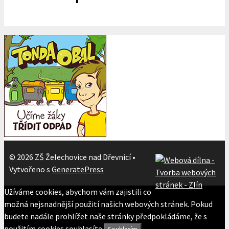
© 2026 ZŠ Želechovice nad Dřevnicí
•
Vytvořeno s
GeneratePress
Užíváme cookies, abychom vám zajistili co
možná nejsnadnější použití našich webových stránek. Pokud
budete nadále prohlížet naše stránky předpokládáme, že s
použitím cookies souhlasíte.