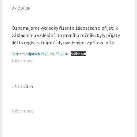
27.2.2026
Oznamujeme výsledky řízení o žádostech o přijetí k
základnímu vzdělání. Do prvního ročníku byly přijaty
děti s registračními čísly uvedenými v příloze níže.
Seznam přijatých žáků do ZŠ 2026
Stáhnout
Rubriky
Informace
14.11.2025
Rubriky
Informace