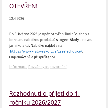
OTEVŘEN!
12.4.2026
Do 3. května 2026 je opět otevřen školní e-shop s
bohatou nabídkou produktů s logem školy a novou
jarní kolekcí. Nabídku najdete na
https://www.kraloveskoly.cz/zszelechovice/
.
Objednávání je již spuštěno!
Rubriky
Informace
,
Pozvánky a upozornění
Rozhodnutí o přijetí do 1.
ročníku 2026/2027