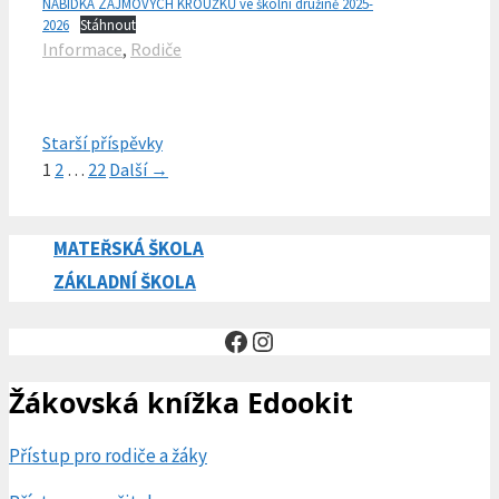
NABÍDKA ZÁJMOVÝCH KROUŽKŮ ve školní družině 2025-
2026
Stáhnout
Rubriky
Informace
,
Rodiče
Starší příspěvky
Stránka
Stránka
Stránka
1
2
…
22
Další
→
MATEŘSKÁ ŠKOLA
ZÁKLADNÍ ŠKOLA
Facebook
Instagram
Žákovská knížka Edookit
Přístup pro rodiče a žáky