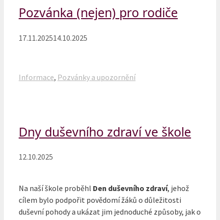
Pozvánka (nejen) pro rodiče
17.11.2025
14.10.2025
Rubriky
Informace
,
Pozvánky a upozornění
Dny duševního zdraví ve škole
12.10.2025
Na naší škole proběhl
Den duševního zdraví
, jehož
cílem bylo podpořit povědomí žáků o důležitosti
duševní pohody a ukázat jim jednoduché způsoby, jak o