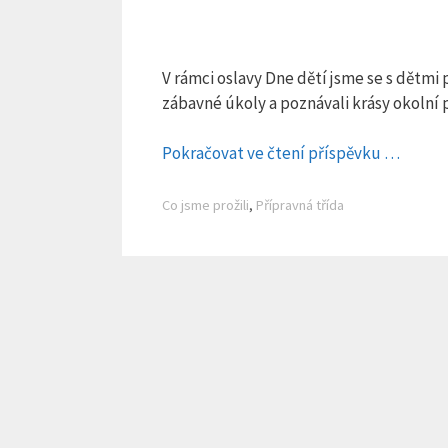
V rámci oslavy Dne dětí jsme se s dětmi 
zábavné úkoly a poznávali krásy okolní p
Pokračovat ve čtení příspěvku …
Rubriky
Co jsme prožili
,
Přípravná třída