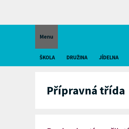
Přeskočit
na
obsah
Menu
ŠKOLA
DRUŽINA
JÍDELNA
Přípravná třída