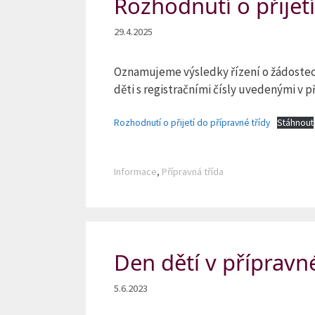
Rozhodnutí o přijet
29.4.2025
Oznamujeme výsledky řízení o žádostech o
děti s registračními čísly uvedenými v p
Rozhodnutí o přijetí do přípravné třídy
Stáhnout
Rubriky
Informace
,
Přípravná třída
Den dětí v přípravné
5.6.2023