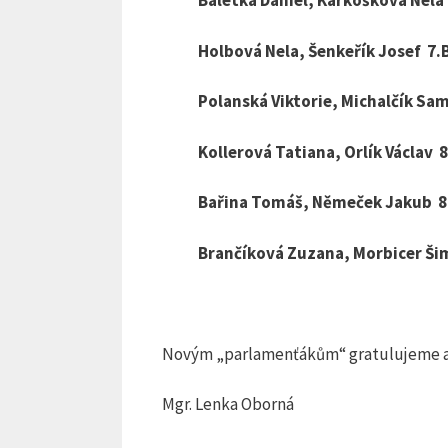
Baletka Daniel, Karkošková Nela 
Holbová Nela, Šenkeřík Josef 7.
Polanská Viktorie, Michalčík Sam
Kollerová Tatiana, Orlík Václav 8
Bařina Tomáš, Němeček Jakub 8
Brančíková Zuzana, Morbicer Ši
Novým „parlamenťákům“ gratulujeme a p
Mgr. Lenka Oborná