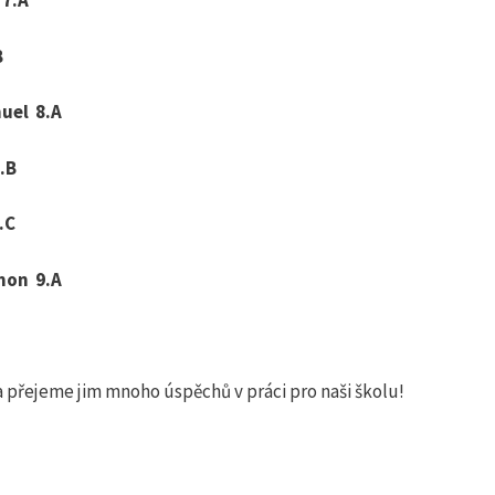
7.A
B
uel 8.A
.B
.C
mon 9.A
řejeme jim mnoho úspěchů v práci pro naši školu!