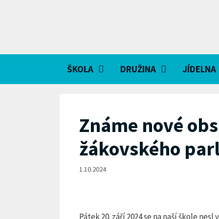
Přeskočit
na
obsah
ŠKOLA
DRUŽINA
JÍDELNA
Známe nové obs
žákovského par
1.10.2024
Pátek 20. září 2024 se na naší škole nes