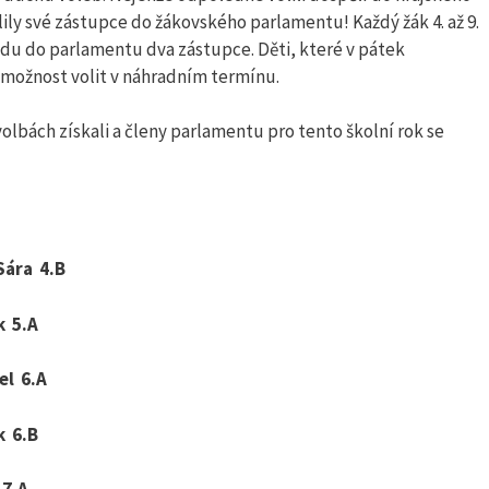
lily své zástupce do žákovského parlamentu! Každý žák 4. až 9.
řídu do parlamentu dva zástupce. Děti, které v pátek
 možnost volit v náhradním termínu.
volbách získali a členy parlamentu pro tento školní rok se
ára 4.B
 5.A
l 6.A
 6.B