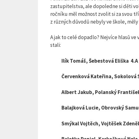
zastupitelstva, ale dopoledne si děti vo
ročníku měl možnost zvolit si za svou t
z různých důvodů nebyly ve škole, měly
A jak to celé dopadlo? Nejvíce hlasů ve 
stali:
Ilík Tomáš, Šebestová Eliška 4.A
Červenková Kateřina, Sokolová S
Albert Jakub, Polanský František
Balajková Lucie, Obrovský Samue
Smýkal Vojtěch, Vojtěšek Zdeněk