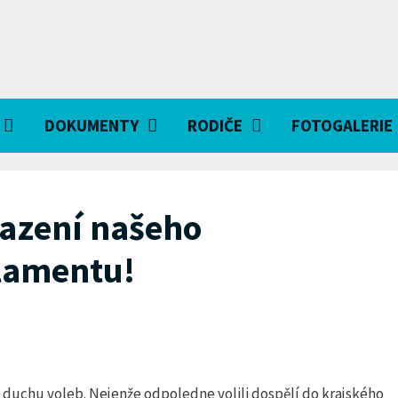
DOKUMENTY
RODIČE
FOTOGALERIE
azení našeho
lamentu!
l v duchu voleb. Nejenže odpoledne volili dospělí do krajského