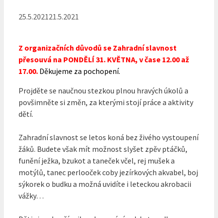
25.5.2021
21.5.2021
Z organizačních důvodů se Zahradní slavnost
přesouvá na PONDĚLÍ 31. KVĚTNA, v čase 12.00 až
17.00.
Děkujeme za pochopení.
Projděte se naučnou stezkou plnou hravých úkolů a
povšimněte si změn, za kterými stojí práce a aktivity
dětí.
Zahradní slavnost se letos koná bez živého vystoupení
žáků. Budete však mít možnost slyšet zpěv ptáčků,
funění ježka, bzukot a taneček včel, rej mušek a
motýlů, tanec perlooček coby jezírkových akvabel, boj
sýkorek o budku a možná uvidíte i leteckou akrobacii
vážky…