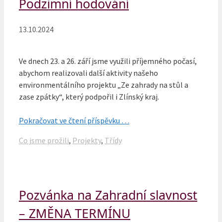
Podzimní hodování
13.10.2024
Ve dnech 23. a 26. září jsme využili příjemného počasí,
abychom realizovali další aktivity našeho
environmentálního projektu „Ze zahrady na stůl a
zase zpátky“, který podpořil i Zlínský kraj.
Pokračovat ve čtení příspěvku …
Rubriky
Co jsme prožili
,
Projekty
,
Třídy
Pozvánka na Zahradní slavnost
– ZMĚNA TERMÍNU