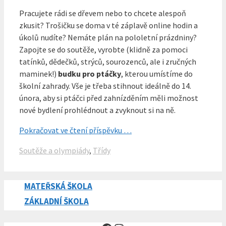
Pracujete rádi se dřevem nebo to chcete alespoň
zkusit? Trošičku se doma v té záplavě online hodin a
úkolů nudíte? Nemáte plán na pololetní prázdniny?
Zapojte se do soutěže, vyrobte (klidně za pomoci
tatínků, dědečků, strýců, sourozenců, ale i zručných
maminek!)
budku pro ptáčky
, kterou umístíme do
školní zahrady. Vše je třeba stihnout ideálně do 14.
února, aby si ptáčci před zahnízděním měli možnost
nové bydlení prohlédnout a zvyknout si na ně.
Pokračovat ve čtení příspěvku …
Rubriky
Soutěže a olympiády
,
Třídy
MATEŘSKÁ ŠKOLA
ZÁKLADNÍ ŠKOLA