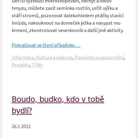
Děti si vyzkouší mikroskopování, odchyt a odlov
hmyzu, můžete zasít semínka rostlin, určit výšku a
stáří stromů, pozorovat dalekohledem ptáčky stavící
hnízda, nakouknout na domeček ježka a nasypat mu
krmení, zkontrolovat veverkovník a další jiné aktivity.
Pokračovat ve čtení příspěvku …
Rubriky
Informace
,
Kultura a exkurze
,
Pozvánky a upozornění
,
Projekty
,
Třídy
Boudo, budko, kdo v tobě
bydlí?
26.1.2021