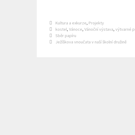
Rubriky
Kultura a exkurze
,
Projekty
Štítky
kostel
,
Vánoce
,
Vánoční výstava
,
výtvarné p
Sběr papíru
Ježíškova vnoučata v naší školní družině