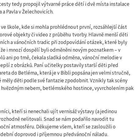
esty tedy propojil výtvarné práce dětí i dvě místa instalace
a a Pavla v Želechovicích.
 ve škole, kde si mohla prohlédnout první, rozsáhlejší část
torové objekty či video z průběhu tvorby. Hlavně menší děti
ích a vánočních tradic při zodpovídání otázek, které byly
, že i mnozí dospělí byli odměněni novým poznatkem – v
kolů ani po tmě, čekala sladká odměna, vánoční melodie v
pší z obrázků. Paní učitelky postavily starší děti před
reta do Betléma, která je v Bibli popsána jen velmi stručně,
 měly děti podle své fantazie zpodobnit. Vznikly tak scény
ryté hvězdným nebem, betlémského hostince, vyvrcholením pak
ci, kteří si nenechali ujít vernisáž výstavy (a jedinou
rozhodně nelitovali. Snad se nám podařilo navodit tu
oční atmosféru. Děkujeme všem, kteří se zasloužili o
hudební doprovod i příjemnou předvánoční náladu.