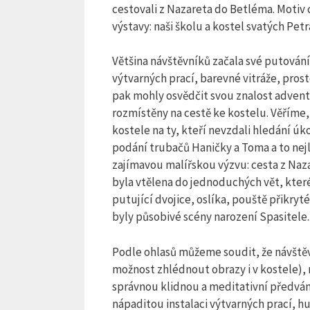
cestovali z Nazareta do Betléma. Motiv c
výstavy: naši školu a kostel svatých Petr
Většina návštěvníků začala své putování
výtvarných prací, barevné vitráže, pros
pak mohly osvědčit svou znalost adventn
rozmístěny na cestě ke kostelu. Věříme
kostele na ty, kteří nevzdali hledání ú
podání trubačů Haničky a Toma a to nejle
zajímavou malířskou výzvu: cesta z Naza
byla vtělena do jednoduchých vět, které
putující dvojice, oslíka, pouště přik
byly působivé scény narození Spasitele.
Podle ohlasů můžeme soudit, že návštěvní
možnost zhlédnout obrazy i v kostele), 
správnou klidnou a meditativní předván
nápaditou instalaci výtvarných prací, 