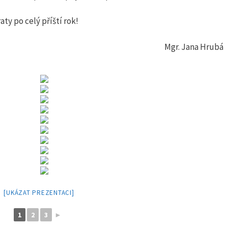
ty po celý příští rok!
Mgr. Jana Hrubá
[UKÁZAT PREZENTACI]
1
2
3
►