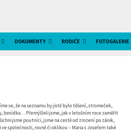
DOKUMENTY
RODIČE
FOTOGALERIE
íme se, že na seznamu by jistě bylo těšení, stromeček,
ky, besídka… Přemýšleli jsme, jak v letošním roce zaměřit
ichni jsme poutníci, jsme na cestě od zrození po zánik,
 ve společnosti, rovně či oklikou – Maria s Josefem také