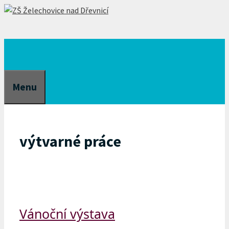
Přeskočit
na
obsah
Menu
výtvarné práce
Vánoční výstava