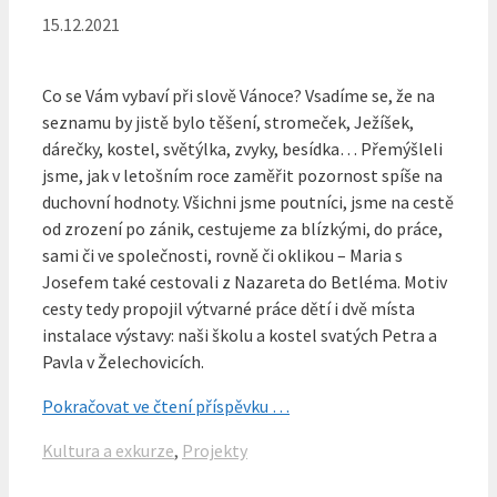
15.12.2021
Co se Vám vybaví při slově Vánoce? Vsadíme se, že na
seznamu by jistě bylo těšení, stromeček, Ježíšek,
dárečky, kostel, světýlka, zvyky, besídka… Přemýšleli
jsme, jak v letošním roce zaměřit pozornost spíše na
duchovní hodnoty. Všichni jsme poutníci, jsme na cestě
od zrození po zánik, cestujeme za blízkými, do práce,
sami či ve společnosti, rovně či oklikou – Maria s
Josefem také cestovali z Nazareta do Betléma. Motiv
cesty tedy propojil výtvarné práce dětí i dvě místa
instalace výstavy: naši školu a kostel svatých Petra a
Pavla v Želechovicích.
Pokračovat ve čtení příspěvku …
Rubriky
Kultura a exkurze
,
Projekty