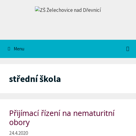
Přeskočit
na
obsah
Menu
střední škola
Přijímací řízení na nematuritní
obory
24.4.2020