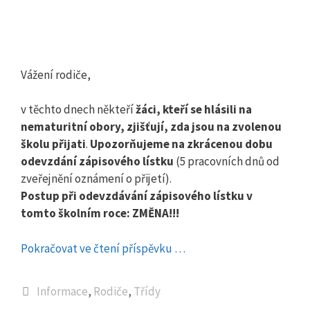
Vážení rodiče,
v těchto dnech někteří
žáci, kteří se hlásili na
nematuritní obory, zjišťují, zda jsou na zvolenou
školu přijati
.
Upozorňujeme na zkrácenou dobu
odevzdání zápisového lístku
(5 pracovních dnů od
zveřejnění oznámení o přijetí).
Postup při odevzdávání zápisového lístku v
tomto školním roce: ZMĚNA!!!
Pokračovat ve čtení příspěvku …
Rubriky
Informace
,
Rodiče
,
Třídy