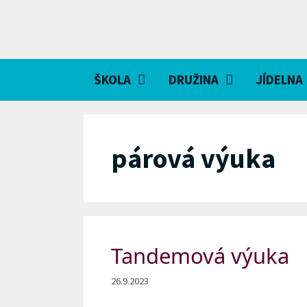
Přeskočit
na
obsah
ŠKOLA
DRUŽINA
JÍDELNA
párová výuka
Tandemová výuka
26.9.2023