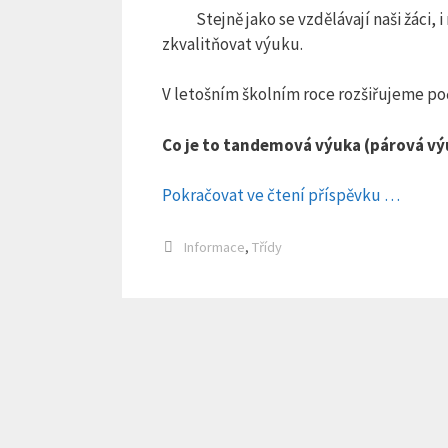
Stejně jako se vzdělávají naši žáci
zkvalitňovat výuku.
V letošním školním roce rozšiřujeme po
Co je to tandemová výuka (párová v
Pokračovat ve čtení příspěvku …
Rubriky
Informace
,
Třídy