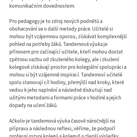
komunikačním dovednostem.
Pro pedagogy je to zdroj nových podnětů a
obohacování se o další metody práce. Učitelé si
mohou být vzájemnou oporou, získávat komplexnější
pohled na potřeby žáků. Tandemová výuka je
přínosem pro začínající učitele, kteří mohou dostat
zpětnou vazbu od zkušeného kolegy, ale i zkušení
kolegové získávají prostor pro kolegiální spolupráci a
mohou si být vzájemně inspirací. Tandemoví učitelé
spolu stanovují cíl hodiny, přemýšlí nad kroky, které
vedou k jeho naplnění a následně diskutují nad
užitými metodami a formami práce v hodině a jejich
dopady na učení žáků.
Ačkoliv je tandemová výuka časově náročnější na
přípravu a následnou reflexi, věříme, že podpoří
profesní rozvoj kolegů a kolegyň a zlepší výsledky