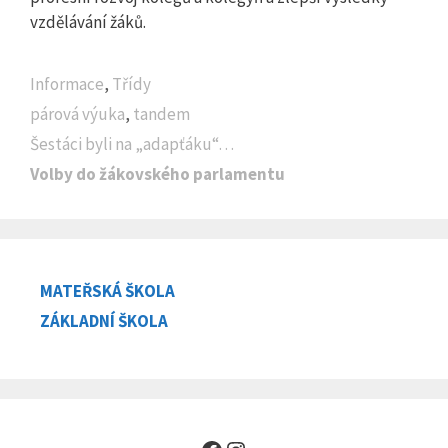
vzdělávání žáků.
Rubriky
Informace
,
Třídy
Štítky
párová výuka
,
tandem
Šestáci byli na „adapťáku“…
Volby do žákovského parlamentu
MATEŘSKÁ ŠKOLA
ZÁKLADNÍ ŠKOLA