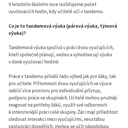
V letošním školním roce rozšiřujeme počet
vyučovacích hodin, kdy učitelé učí v tandemu.
Co je to tandemová výuka (párová výuka, týmová
výuka)?
Tandemová výuka spočívá v práci dvou vyučujících,
kteří společně plánují, vedou a vyhodnocují výuku
v dané vyučovací hodině.
Práce v tandemu přináší řadu výhod jak pro žáky, tak
pro učitele. Přítomnost dvou vyučujících ve výuce
nabízí více prostoru pro individuální přístup,
podporu práce ve skupinách. Učitelé mohou pružněji
reagovat na potřeby žáků, využít své odbornosti
k intenzivnější práci celé skupiny. Žáci mají příležitost
sledovat interakci mezi vyučujícími, neustálou
spolupráci dospělých, mohou se učit nápodobou