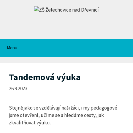
Přeskočit
na
obsah
Menu
Tandemová výuka
26.9.2023
Stejně jako se vzdělávají naši žáci, i my pedagogové
jsme otevření, učíme se a hledáme cesty, jak
zkvalitňovat výuku.