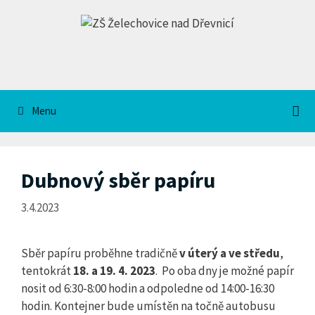
Přeskočit
na
obsah
Menu
Dubnový sběr papíru
3.4.2023
Sběr papíru proběhne tradičně
v úterý a ve
středu
,
tentokrát
18. a 19. 4. 2023
. Po oba dny je možné papír
nosit od 6:30-8:00 hodin a odpoledne od 14:00-16:30
hodin. Kontejner bude umístěn na točně autobusu