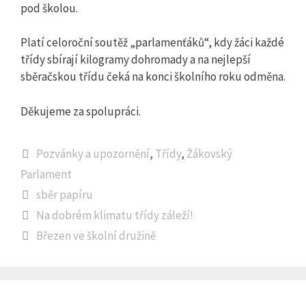
pod školou.
Platí celoroční soutěž „parlamenťáků“, kdy žáci každé
třídy sbírají kilogramy dohromady a na nejlepší
sběračskou třídu čeká na konci školního roku odměna.
Děkujeme za spolupráci.
Rubriky
Pozvánky a upozornění
,
Třídy
,
Žákovský
Parlament
Štítky
sběr papíru
Na dobrém klimatu třídy záleží!
Březen ve školní družině