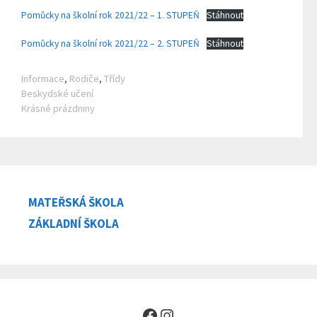
Pomůcky na školní rok 2021/22 – 1. STUPEŇ
Stáhnout
Pomůcky na školní rok 2021/22 – 2. STUPEŇ
Stáhnout
Rubriky
Informace
,
Rodiče
,
Třídy
Beskydské učení
Krásné prázdniny
MATEŘSKÁ ŠKOLA
ZÁKLADNÍ ŠKOLA
Facebook
Instagram