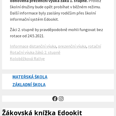
obnovena prezenční výuka žáků 1. stupně.
Provoz
školní družiny bude opět probíhat v běžném režimu.
Další informace byly zaslány rodičům přes školní
informační systém Edookit.
Žáci 2. stupně by pravděpodobně mohli fungovat bez
rotace od 24.5.2021.
Rubriky
Štítky
Informace
distanční výuka
,
prezenční výuka
,
rotační
Rotační výuka žáků 2. stupně
Koloběžková Rallye
MATEŘSKÁ ŠKOLA
ZÁKLADNÍ ŠKOLA
Facebook
Instagram
Žákovská knížka Edookit