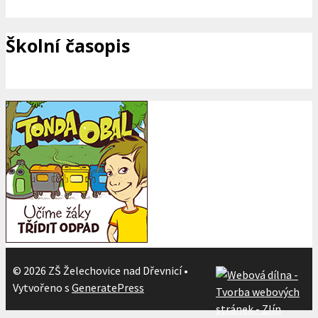
Školní časopis
© 2026 ZŠ Želechovice nad Dřevnicí
•
Vytvořeno s
GeneratePress