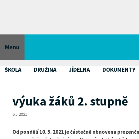
Přeskočit
na
obsah
Menu
ŠKOLA
DRUŽINA
JÍDELNA
DOKUMENTY
výuka žáků 2. stupně
6.5.2021
Od pondělí 10. 5. 2021 je částečně obnovena prezenč