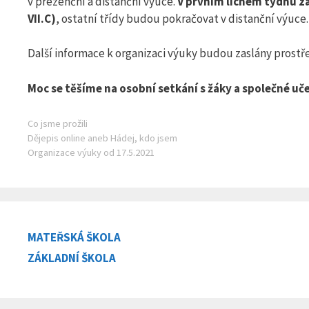
v prezenční a distanční výuce.
V prvním lichém týdnu zah
VII.C)
, ostatní třídy budou pokračovat v distanční výuce
Další informace k organizaci výuky budou zaslány prost
Moc se těšíme na osobní setkání s žáky a společné uče
Rubriky
Co jsme prožili
Dějepis online aneb Hádej, kdo jsem
Organizace výuky od 17.5.2021
MATEŘSKÁ ŠKOLA
ZÁKLADNÍ ŠKOLA