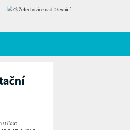
tační
 střídat