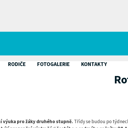
RODIČE
FOTOGALERIE
KONTAKTY
Ro
ní výuka pro žáky druhého stupně.
Třídy se budou po týdnech