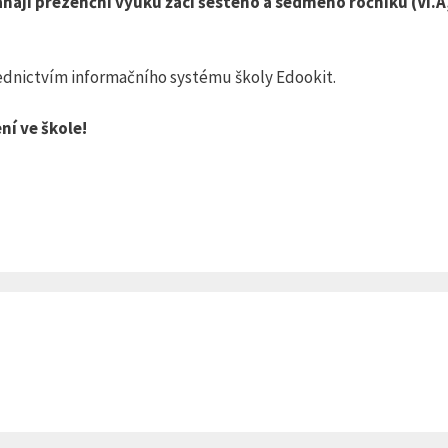
ájí prezenční výuku žáci šestého a sedmého ročníku (VI.A, VI
.
řednictvím informačního systému školy Edookit.
ní ve škole
!