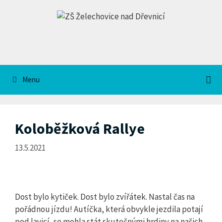
Přeskočit
na
obsah
Menu
Koloběžková Rallye
13.5.2021
Dost bylo kytiček. Dost bylo zvířátek. Nastal čas na
pořádnou jízdu! Autíčka, která obvykle jezdila potají
pod lavicí, se mohla stát skutečnými hrdiny na našich