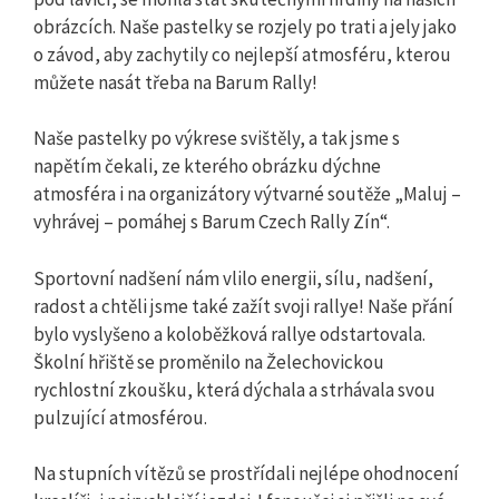
obrázcích. Naše pastelky se rozjely po trati a jely jako
o závod, aby zachytily co nejlepší atmosféru, kterou
můžete nasát třeba na Barum Rally!
Naše pastelky po výkrese svištěly, a tak jsme s
napětím čekali, ze kterého obrázku dýchne
atmosféra i na organizátory výtvarné soutěže „Maluj –
vyhrávej – pomáhej s Barum Czech Rally Zín“.
Sportovní nadšení nám vlilo energii, sílu, nadšení,
radost a chtěli jsme také zažít svoji rallye! Naše přání
bylo vyslyšeno a koloběžková rallye odstartovala.
Školní hřiště se proměnilo na Želechovickou
rychlostní zkoušku, která dýchala a strhávala svou
pulzující atmosférou.
Na stupních vítězů se prostřídali nejlépe ohodnocení