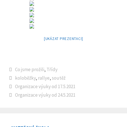
[UKÁZAT PREZENTACI]
Rubriky
Co jsme prožili
,
Třídy
Štítky
koloběžky
,
rallye
,
soutěž
Organizace výuky od 17.5.2021
Organizace výuky od 24.5.2021