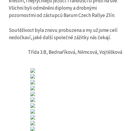
kreslíři, i nejrychlejší jezdci. I fanoušci si přišli na své.
Všichni byli odměněni diplomy a drobnými
pozornostmi od zástupců Barum Czech Rallye Zlín.
Soutěživost byla znovu probuzena a my už jsme celí
nedočkaví, jaké další společné zážitky nás čekají.
Třída 3.B, Bednaříková, Němcová, Vojtěšková