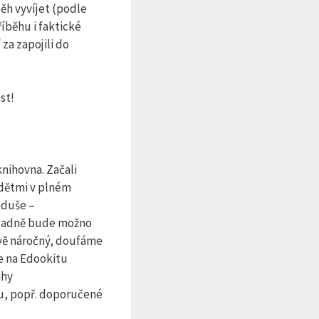
běh vyvíjet (podle
říběhu i faktické
 za zapojili do
st!
knihovna. Začali
 dětmi v plném
oduše –
ípadně bude možno
ově náročný, doufáme
e na Edookitu
ihy
nru, popř. doporučené