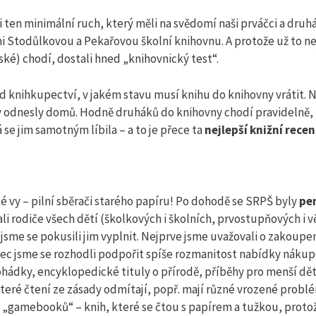
 ten minimální ruch, který měli na svědomí naši prváčci a druhá
mi Stodůlkovou a Pekařovou školní knihovnu. A protože už to ne
ské) chodí, dostali hned „knihovnický test“.
í od knihkupectví, v jakém stavu musí knihu do knihovny vrátit. N
rády odnesly domů. Hodně druháků do knihovny chodí pravidelně, 
e jim samotným líbila – a to je přece ta
nejlepší knižní rece
ké vy – pilní sběrači starého papíru! Po dohodě se SRPŠ byly
pen
rali rodiče všech dětí (školkových i školních, prvostupňových i vě
á jsme se pokusili jim vyplnit. Nejprve jsme uvažovali o zakoupe
ec jsme se rozhodli podpořit spíše rozmanitost nabídky nákup
hádky, encyklopedické tituly o přírodě, příběhy pro menší děti 
 které čtení ze zásady odmítají, popř. mají různé vrozené probl
. „gamebooků“ – knih, které se čtou s papírem a tužkou, proto