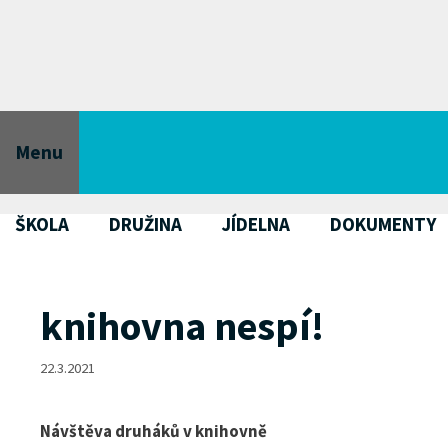
Přeskočit
na
obsah
Menu
ŠKOLA
DRUŽINA
JÍDELNA
DOKUMENTY
knihovna nespí!
22.3.2021
Návštěva druháků v knihovně