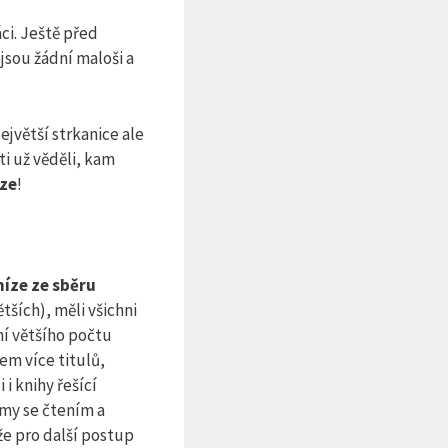
ci. Ještě před
jsou žádní maloši a
ejvětší strkanice ale
ti už věděli, kam
nze
!
íze ze sběru
tších), měli všichni
ní většího počtu
em více titulů,
i knihy řešící
émy se čtením a
že pro další postup