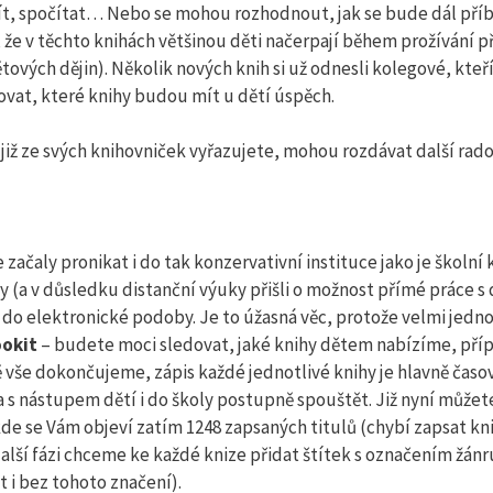
najít, spočítat… Nebo se mohou rozhodnout, jak se bude dál pří
bí, že v těchto knihách většinou děti načerpají během prožívání p
ětových dějin). Několik nových knih si už odnesli kolegové, kteří
ovat, které knihy budou mít u dětí úspěch.
é již ze svých knihovniček vyřazujete, mohou rozdávat další rado
 začaly pronikat i do tak konzervativní instituce jako je školní 
y (a v důsledku distanční výuky přišli o možnost přímé práce s
 do elektronické podoby. Je to úžasná věc, protože velmi jedn
ookit
– budete moci sledovat, jaké knihy dětem nabízíme, př
ně vše dokončujeme, zápis každé jednotlivé knihy je hlavně čas
a s nástupem dětí i do školy postupně spouštět. Již nyní můžet
de se Vám objeví zatím 1248 zapsaných titulů (chybí zapsat kn
 další fázi chceme ke každé knize přidat štítek s označením žá
 i bez tohoto značení).