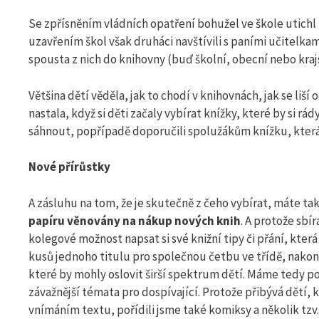
Se zpřísněním vládních opatření bohužel ve škole utichl i
uzavřením škol však druháci navštívili s paními učitelka
spousta z nich do knihovny (buď školní, obecní nebo kraj
Většina dětí věděla, jak to chodí v knihovnách, jak se liš
nastala, když si děti začaly vybírat knížky, které by si 
sáhnout, popřípadě doporučili spolužákům knížku, která s
Nové přírůstky
A zásluhu na tom, že je skutečně z čeho vybírat, máte ta
papíru věnovány na nákup nových knih
. A protože sbí
kolegové možnost napsat si své knižní tipy či přání, kter
kusů jednoho titulu pro společnou četbu ve třídě, nakon
které by mohly oslovit širší spektrum dětí. Máme tedy po
závažnější témata pro dospívající. Protože přibývá dětí,
vnímáním textu, pořídili jsme také komiksy a několik tzv