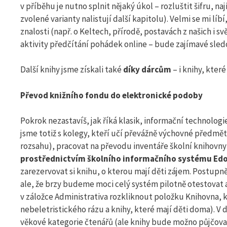
v příběhu je nutno splnit nějaký úkol – rozluštit šifru, 
zvolené varianty nalistují další kapitolu). Velmi se mi lí
znalosti (např. o Keltech, přírodě, postavách z našich i sv
aktivity předčítání pohádek online – bude zajímavé sled
Další knihy jsme získali také
díky dárcům
– i knihy, kter
Převod knižního fondu do elektronické podoby
Pokrok nezastavíš, jak říká klasik, informační technologie
jsme totiž s kolegy, kteří učí převážně výchovné předmět
rozsahu), pracovat na převodu inventáře školní knihovny
prostřednictvím školního informačního systému Ed
zarezervovat si knihu, o kterou mají děti zájem. Postup
ale, že brzy budeme moci celý systém pilotně otestovat 
v záložce Administrativa rozkliknout položku Knihovna, k
nebeletristického rázu a knihy, které mají děti doma). V
věkové kategorie čtenářů (ale knihy bude možno půjčovat