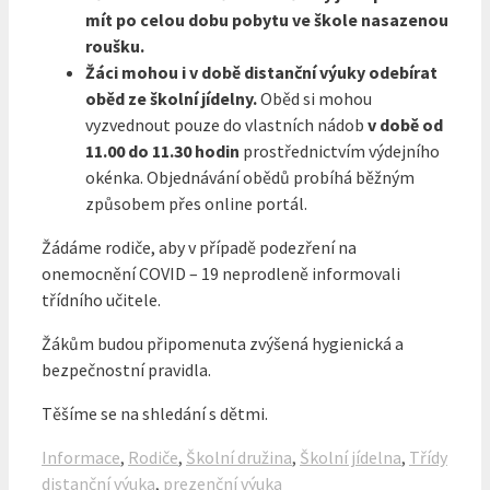
mít po celou dobu pobytu ve škole nasazenou
roušku.
Žáci mohou i v době distanční výuky odebírat
oběd ze školní jídelny.
Oběd si mohou
vyzvednout pouze do vlastních nádob
v době od
11.00 do 11.30 hodin
prostřednictvím výdejního
okénka. Objednávání obědů probíhá běžným
způsobem přes online portál.
Žádáme rodiče, aby v případě podezření na
onemocnění COVID – 19 neprodleně informovali
třídního učitele.
Žákům budou připomenuta zvýšená hygienická a
bezpečnostní pravidla.
Těšíme se na shledání s dětmi.
Rubriky
Informace
,
Rodiče
,
Školní družina
,
Školní jídelna
,
Třídy
Štítky
distanční výuka
,
prezenční výuka