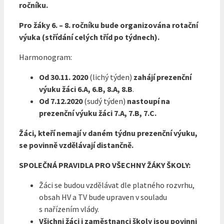
ročníku.
Pro žáky 6. – 8. ročníku bude organizována rotační
výuka
(střídání celých tříd po týdnech).
Harmonogram:
Od 30.11. 2020
(lichý týden)
zahájí prezenční
výuku žáci 6.A, 6.B, 8.A, 8.B
.
Od 7.12.2020
(sudý týden)
nastoupí na
prezenční výuku žáci 7.A, 7.B, 7.C.
Žáci, kteří nemají v daném týdnu prezenční výuku,
se povinně vzdělávají distančně.
SPOLEČNÁ PRAVIDLA PRO VŠECHNY ŽÁKY ŠKOLY:
Žáci se budou vzdělávat dle platného rozvrhu,
obsah HV a TV bude upraven v souladu
s nařízením vlády.
Všichni žáci i zaměstnanci školy jsou povinni