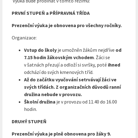
Výuka bude probíhat v tomto režimu:
PRVNÍ STUPEŇ a PŘÍPRAVNÁ TŘÍDA
Prezenční výuka je obnovena pro všechny ročníky.
Organizace:
Vstup do školy
je umožněn žákům nejdříve
od
7.15 hodin žákovským vchodem
. Žáci se
v šatnách přezují a odloží si svršky, poté
ihned
odchází do svých kmenových tříd.
Až do začátku vyučování setrvávají žáci ve
svých třídách. Z organizačních důvodů ranní
družina nebude v provozu.
Školní družina
je v provozu od 11.40 do 16.00
hodin.
DRUHÝ STUPEŇ
Prezenční výuka je plně obnovena pro žáky 9.