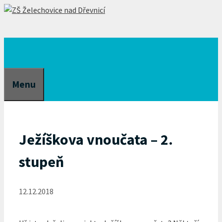
Přeskočit
na
obsah
Menu
Ježíškova vnoučata – 2.
stupeň
12.12.2018