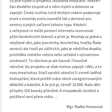
Už jste slyšeli o projektu Ježíškova vnoučata? Někteří
žáci druhého stupně už o něm slyšeli a dokonce se
zapojili. Český rozhlas totiž druhým rokem podporuje
staré a mnohdy zcela osamělé lidi z domovů pro
seniory a jiných zařízení tohoto typu. Kdokoli
z veřejnosti si může pomocí internetu rezervovat
přání konkrétních klientů a plnit je.
Mnohdy se jedná o
obyčejné věci, jako jsou knihy, kosmetika, hračky. Řada
seniorů ale touží po zážitcích, jako je návštěva divadla,
prohlídka rodného města nebo setkání s významnou
osobností. To všechno je ale časově i finančně
náročné. Do projektu se však mohou zapojit i děti, a to
svou kreativitou. Stačí vyrobit vánoční či zimně laděná
blahopřání, která potěší srdce všech zaregistrovaných
dědečků a babiček. A že jich je, téměř 16 000. Naše děti
přispěly 150 kousky přáníček. A stopadesát úsměvů a
potěšení není přece málo….
Mgr. Radka Hanusová