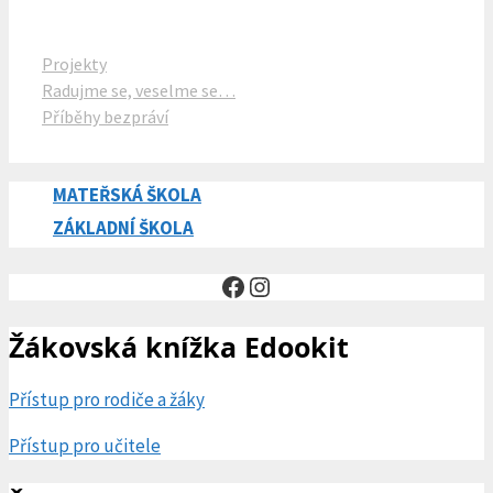
Rubriky
Projekty
Radujme se, veselme se…
Příběhy bezpráví
MATEŘSKÁ ŠKOLA
ZÁKLADNÍ ŠKOLA
Facebook
Instagram
Žákovská knížka Edookit
Přístup pro rodiče a žáky
Přístup pro učitele