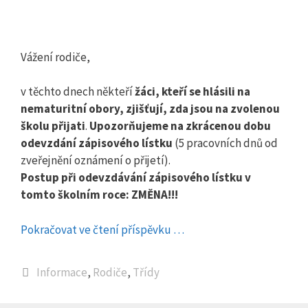
Vážení rodiče,
v těchto dnech někteří
žáci, kteří se hlásili na
nematuritní obory, zjišťují, zda jsou na zvolenou
školu přijati
.
Upozorňujeme na zkrácenou dobu
odevzdání zápisového lístku
(5 pracovních dnů od
zveřejnění oznámení o přijetí).
Postup při odevzdávání zápisového lístku v
tomto školním roce: ZMĚNA!!!
Pokračovat ve čtení příspěvku …
Rubriky
Informace
,
Rodiče
,
Třídy