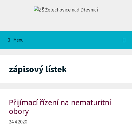
Přeskočit
na
obsah
Menu
zápisový lístek
Přijímací řízení na nematuritní
obory
24.4.2020