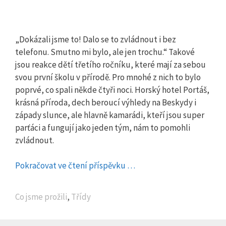
„Dokázali jsme to! Dalo se to zvládnout i bez
telefonu. Smutno mi bylo, ale jen trochu.“ Takové
jsou reakce dětí třetího ročníku, které mají za sebou
svou první školu v přírodě. Pro mnohé z nich to bylo
poprvé, co spali někde čtyři noci. Horský hotel Portáš,
krásná příroda, dech beroucí výhledy na Beskydy i
západy slunce, ale hlavně kamarádi, kteří jsou super
parťáci a fungují jako jeden tým, nám to pomohli
zvládnout.
Pokračovat ve čtení příspěvku …
Rubriky
Co jsme prožili
,
Třídy