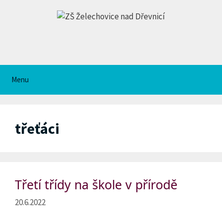
Přeskočit
na
obsah
Menu
třeťáci
Třetí třídy na škole v přírodě
20.6.2022