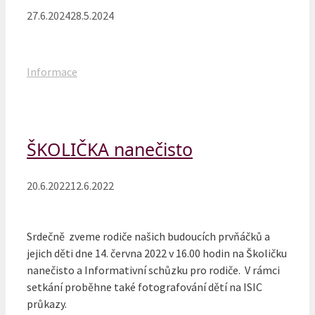
27.6.2024
28.5.2024
Rubriky
Informace
ŠKOLIČKA nanečisto
20.6.2022
12.6.2022
Srdečně zveme rodiče našich budoucích prvňáčků a
jejich děti dne 14. června 2022 v 16.00 hodin na Školičku
nanečisto a Informativní schůzku pro rodiče. V rámci
setkání proběhne také fotografování dětí na ISIC
průkazy.