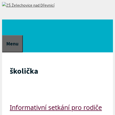
Přeskočit
na
obsah
Menu
školička
Informativní setkání pro rodiče