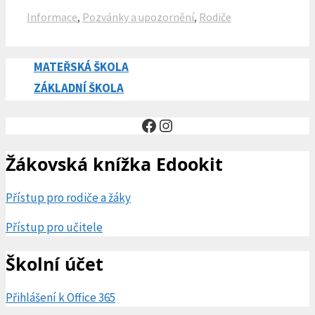
Rubriky
Informace
,
Pozvánky a upozornění
,
Rodiče
MATEŘSKÁ ŠKOLA
ZÁKLADNÍ ŠKOLA
Facebook
Instagram
Žákovská knížka Edookit
Přístup pro rodiče a žáky
Přístup pro učitele
Školní účet
Přihlášení k Office 365