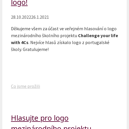
logo!
28.10.2022
26.1.2021
Děkujeme všem za účast ve veřejném hlasování o logo
mezinárodního školního projektu
Challenge your life
with 4Cs
. Nejvíce hlasů získalo logo z portugalské
školy. Gratulujeme!
Rubriky
Co jsme prožili
Hlasujte pro logo
mezinárodního projektu