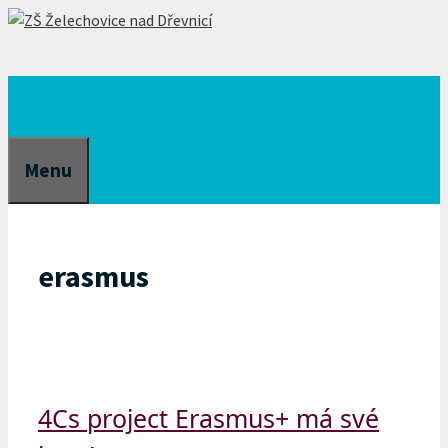
Přeskočit
na
obsah
Menu
erasmus
4Cs project Erasmus+ má své