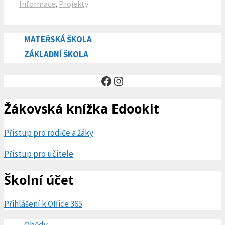
Rubriky
Informace
,
Projekty
MATEŘSKÁ ŠKOLA
ZÁKLADNÍ ŠKOLA
Facebook
Instagram
Žákovská knížka Edookit
Přístup pro rodiče a žáky
Přístup pro učitele
Školní účet
Přihlášení k Office 365
Obědy