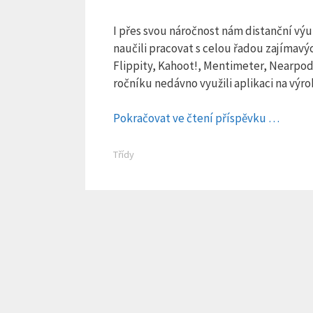
I přes svou náročnost nám distanční výu
naučili pracovat s celou řadou zajímavý
Flippity, Kahoot!, Mentimeter, Nearpod
ročníku nedávno využili aplikaci na vý
Pokračovat ve čtení příspěvku …
Rubriky
Třídy