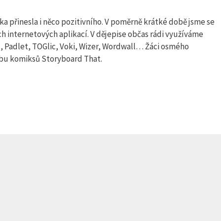
ka přinesla i něco pozitivního. V poměrně krátké době jsme se
ch internetových aplikací. V dějepise občas rádi využíváme
, Padlet, TOGlic, Voki, Wizer, Wordwall… Žáci osmého
robu komiksů Storyboard That.