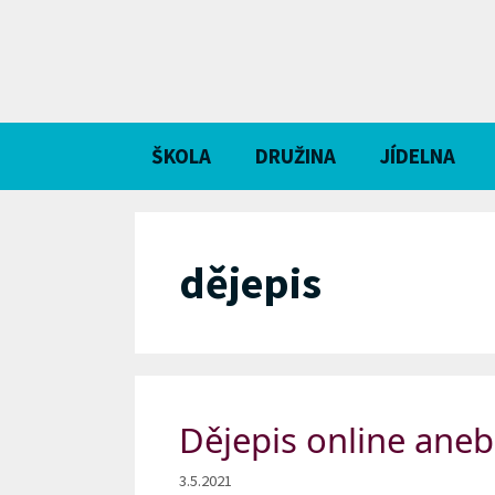
Přeskočit
na
obsah
ŠKOLA
DRUŽINA
JÍDELNA
dějepis
Dějepis online aneb
3.5.2021