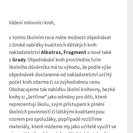
Vážení milovníci knih,
v tomto školním roce máte možnost objednávat
z široké nabídky kvalitních dětských knih
nakladatelství
Albatros, Fragment
a nově také
z
Grady
. Objednávání knih prostřednictvím
školního důvěrníka má tu výhodu, že podle výše
objednávek dostaneme od nakladatelství určitý
počet knih zdarma či za zvýhodněnou cenu.
Obohacujeme tak nabídku školní knihovny, hezké
knihy si „šetříme“ jako odměny pro děti, které
reprezentují školu, svým přístupem k plnění
školních povinností či lidskými kvalitami jsou
vzorem pro spolužáky, popřípadě rozšíříme
materiály, které můžeme my jako učitelé využít ve