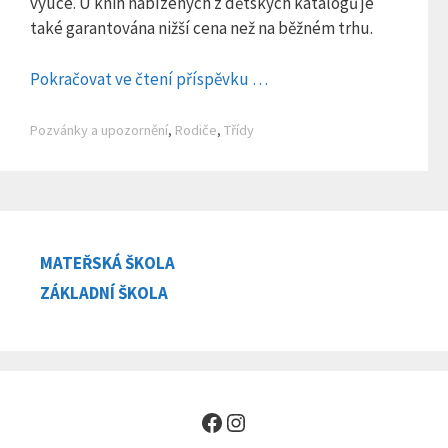
výuce. U knih nabízených z dětských katalogů je
také garantována nižší cena než na běžném trhu.
Pokračovat ve čtení příspěvku …
Rubriky
Pozvánky a upozornění
,
Rodiče
,
Třídy
MATEŘSKÁ ŠKOLA
ZÁKLADNÍ ŠKOLA
Facebook
Instagram