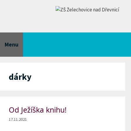
Přeskočit
na
obsah
Menu
dárky
Od Ježíška knihu!
17.11.2021