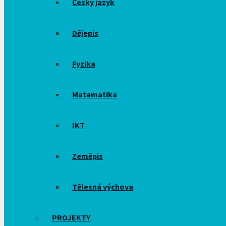
Český jazyk
Dějepis
Fyzika
Matematika
IKT
Zeměpis
Tělesná výchova
PROJEKTY