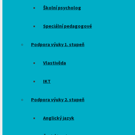
Školní psycholog
Speciální pedagogové
Podpora výuky 1. stupeň
Vlastivěda
IKT
Podpora výuky 2. stupeň
Anglický jazyk