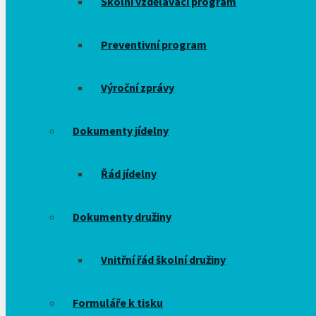
Školní vzdělávací program
Preventivní program
Výroční zprávy
Dokumenty jídelny
Řád jídelny
Dokumenty družiny
Vnitřní řád školní družiny
Formuláře k tisku