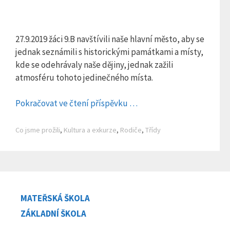
27.9.2019 žáci 9.B navštívili naše hlavní město, aby se
jednak seznámili s historickými památkami a místy,
kde se odehrávaly naše dějiny, jednak zažili
atmosféru tohoto jedinečného místa.
Pokračovat ve čtení příspěvku …
Rubriky
Co jsme prožili
,
Kultura a exkurze
,
Rodiče
,
Třídy
MATEŘSKÁ ŠKOLA
ZÁKLADNÍ ŠKOLA