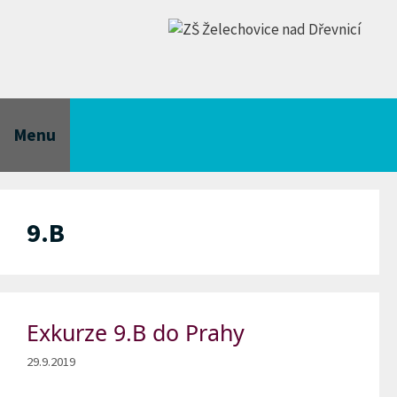
Přeskočit
na
obsah
Menu
9.B
Exkurze 9.B do Prahy
29.9.2019