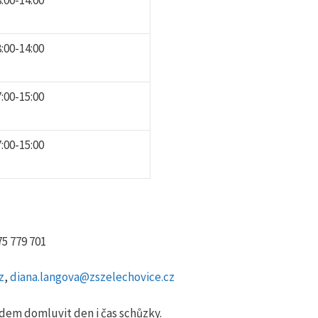
8:00-14:00
7:00-15:00
7:00-15:00
75 779 701
z
,
diana.langova@zszelechovice.cz
edem domluvit den i čas schůzky.