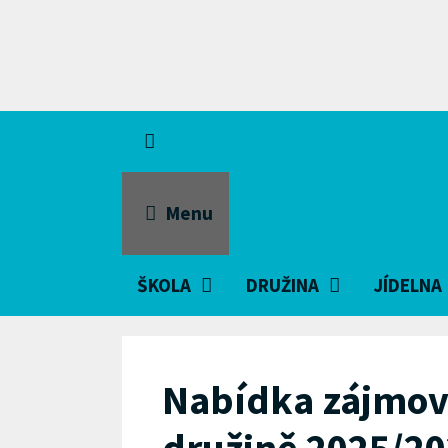
Přeskočit
na
obsah
Menu
ŠKOLA
DRUŽINA
JÍDELNA
Nabídka zájmov