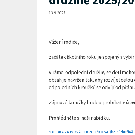
družině 2025/2
13.9.2025
Vážení rodiče,
začátek školního roku je spojený s vybí
V rámci odpolední družiny se děti mohou
obsah je navržen tak, aby rozvíjel celou
odpoledních kroužků se odvíjí od přání 
Zájmové kroužky budou probíhat v
úte
Prohlédněte si naši nabídku.
NABÍDKA ZÁJMOVÝCH KROUŽKŮ ve školní družině 