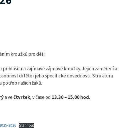
026
ráním kroužků pro děti.
 přihlásit na zajímavé zájmové kroužky. Jejich zaměření a
 osobnost dítěte i jeho specifické dovednosti. Struktura
a potřeb našich žáků.
rý
a ve
čtvrtek
, v čase od
13.30 – 15.00 hod.
2025-2026
Stáhnout