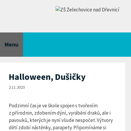
Přeskočit
na
obsah
Menu
Halloween, Dušičky
2.11.2023
Podzimní čas je ve škole spojen s tvořením
z přírodnin, zdobením dýní, vyrábění draků, ale i
pavouků, kterých je nyní všude nespočet. Výtvory
dětí zdobí nástěnky, parapety. Připomínáme si