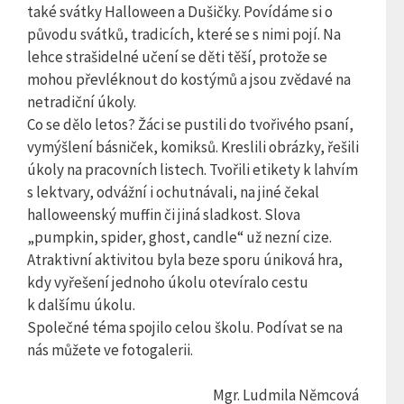
také svátky Halloween a Dušičky. Povídáme si o
původu svátků, tradicích, které se s nimi pojí. Na
lehce strašidelné učení se děti těší, protože
se
mohou převléknout do kostýmů a jsou zvědavé na
netradiční úkoly.
Co se dělo letos? Žáci se pustili do tvořivého psaní,
vymýšlení básniček, komiksů. Kreslili obrázky, řešili
úkoly na pracovních listech. Tvořili etikety k lahvím
s lektvary, odvážní i ochutnávali, na jiné čekal
halloweenský muffin či jiná sladkost. Slova
„pumpkin, spider, ghost, candle“ už nezní cize.
Atraktivní aktivitou byla beze sporu úniková hra,
kdy vyřešení jednoho úkolu otevíralo cestu
k dalšímu úkolu.
Společné téma spojilo celou školu. Podívat se na
nás můžete ve fotogalerii.
Mgr. Ludmila Němcová