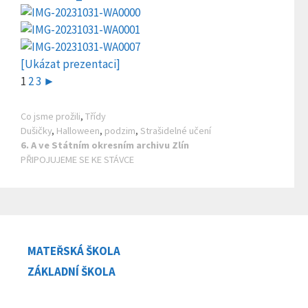
[Ukázat prezentaci]
1
2
3
►
Rubriky
Co jsme prožili
,
Třídy
Štítky
Dušičky
,
Halloween
,
podzim
,
Strašidelné učení
6. A ve Státním okresním archivu Zlín
PŘIPOJUJEME SE KE STÁVCE
MATEŘSKÁ ŠKOLA
ZÁKLADNÍ ŠKOLA