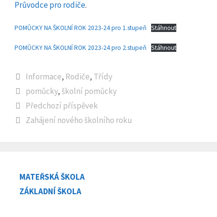
Průvodce pro rodiče
.
POMŮCKY NA ŠKOLNÍ ROK 2023-24 pro 1.stupeň
Stáhnout
POMŮCKY NA ŠKOLNÍ ROK 2023-24 pro 2.stupeň
Stáhnout
Rubriky
Informace
,
Rodiče
,
Třídy
Štítky
pomůcky
,
školní pomůcky
Předchozí příspěvek
Zahájení nového školního roku
MATEŘSKÁ ŠKOLA
ZÁKLADNÍ ŠKOLA