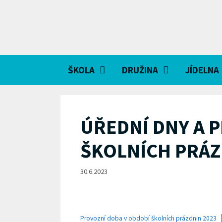
Přeskočit
na
obsah
ŠKOLA
DRUŽINA
JÍDELNA
ÚŘEDNÍ DNY A 
ŠKOLNÍCH PRÁZ
30.6.2023
Provozní doba v období školních prázdnin 2023