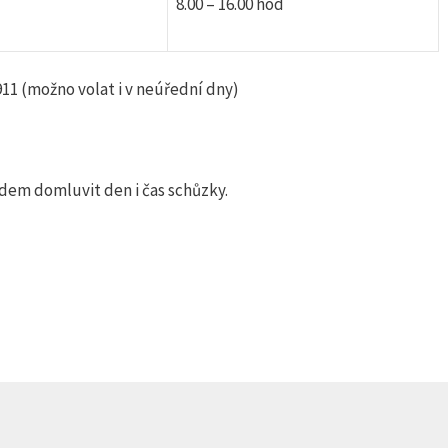
8.00 – 16.00 hod
 911 (možno volat i v neúřední dny)
edem domluvit den i čas schůzky.