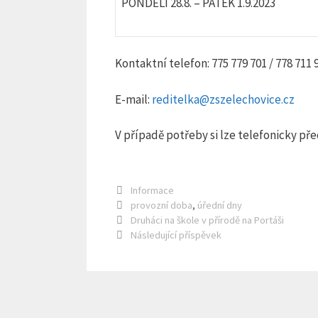
PONDĚLÍ 28.8. – PÁTEK 1.9.2023
Kontaktní telefon: 775 779 701 / 778 711
E-mail:
reditelka@zszelechovice.cz
V případě potřeby si lze telefonicky př
Rubriky
Informace
Štítky
provozní doba
,
úřední dny
Druháci na škole v přírodě na Portáši
Následující příspěvek