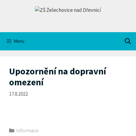
Přeskočit
na
obsah
Menu
Upozornění na dopravní
omezení
17.8.2022
Rubriky
Informace