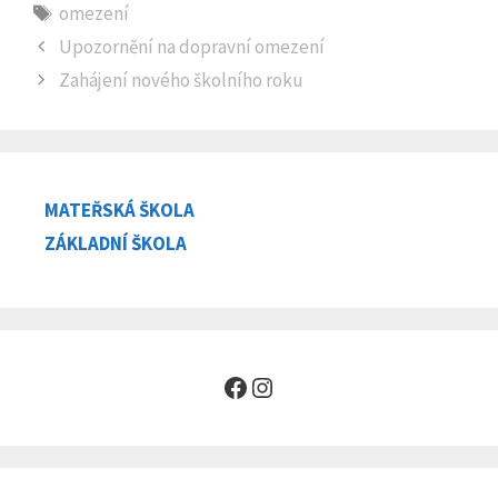
Štítky
omezení
Upozornění na dopravní omezení
Zahájení nového školního roku
MATEŘSKÁ ŠKOLA
ZÁKLADNÍ ŠKOLA
Facebook
Instagram