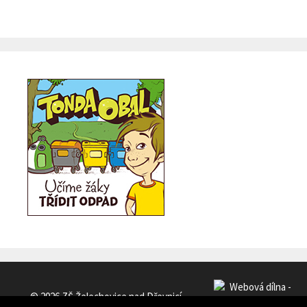
© 2026 ZŠ Želechovice nad Dřevnicí
•