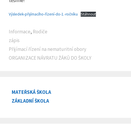
těšíme!
Výsledek-přijímacího-řízení-do-1.-ročníku
Stáhnout
Rubriky
Informace
,
Rodiče
Štítky
zápis
Přijímací řízení na nematuritní obory
ORGANIZACE NÁVRATU ŽÁKŮ DO ŠKOLY
MATEŘSKÁ ŠKOLA
ZÁKLADNÍ ŠKOLA