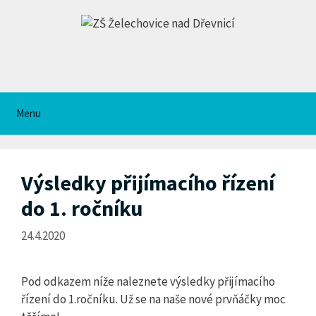
Přeskočit
na
obsah
Menu
Výsledky přijímacího řízení
do 1. ročníku
24.4.2020
Pod odkazem níže naleznete výsledky přijímacího
řízení do 1.ročníku. Už se na naše nové prvňáčky moc