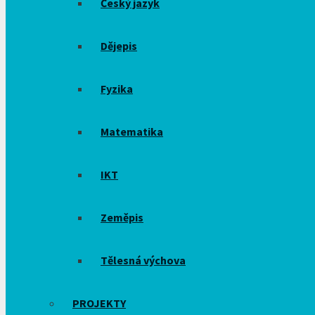
Český jazyk
Dějepis
Fyzika
Matematika
IKT
Zeměpis
Tělesná výchova
PROJEKTY