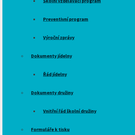
Školní vzdělávací program
Preventivní program
Výroční zprávy
Dokumenty jídelny
Řád jídelny
Dokumenty družiny
Vnitřní řád školní družiny
Formuláře k tisku