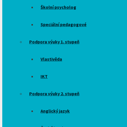
Školní psycholog
Speciální pedagogové
Podpora výuky 1. stupeň
Vlastivěda
IKT
Podpora výuky 2. stupeň
Anglický jazyk