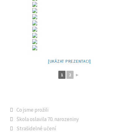
[UKÁZAT PREZENTACI]
1
2
►
Rubriky
Co jsme prožili
Škola oslavila 70. narozeniny
Strašidelné učení