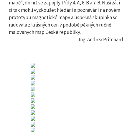
mapě“, do níž se zapojily třídy 4. A, 6. B a 7. B. Naši žáci
si tak mohli vyzkoušet hledání a poznávání na novém
prototypu magnetické mapy a úspěšná skupinka se
radovala z krásných cen v podobě pěkných ručně
malovaných map České republiky.
Ing. Andrea Pritchard