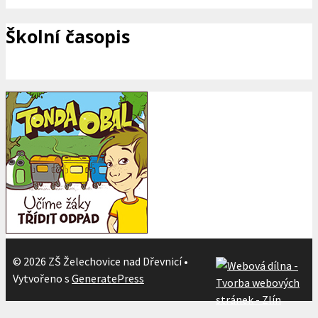
Školní časopis
© 2026 ZŠ Želechovice nad Dřevnicí
•
Vytvořeno s
GeneratePress