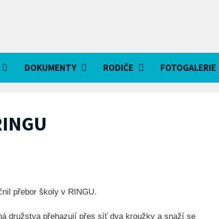
DOKUMENTY
RODIČE
FOTOGALERIE
 RINGU
čnil přebor školy v RINGU.
ná družstva přehazují přes síť dva kroužky a snaží se