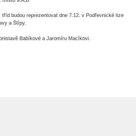
.A,B
9. tříd budou reprezentovat dne 7.12. v Podřevnické lize
avy a Štípy.
ronislavě Babíkové a Jaromíru Macíkovi.