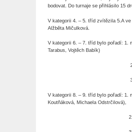
bodovat. Do turnaje se přihlásilo 15 dr
V kategorii 4. – 5. tříd zvítězila 5.A
Alžběta Mičulková.
V kategorii 6. – 7. tříd bylo pořadí: 1
Tarabus, Vojtěch Babík)
2. místo 
3. místo 6
V kategorii 8. – 9. tříd bylo pořadí: 1
Koutňáková, Michaela Odstrčilová),
2. místo 