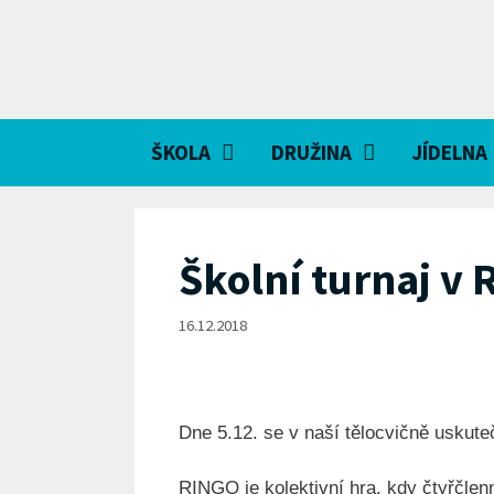
Přeskočit
na
obsah
ŠKOLA
DRUŽINA
JÍDELNA
Školní turnaj v
16.12.2018
Dne 5.12. se v naší tělocvičně uskute
RINGO je kolektivní hra, kdy čtyřčlen