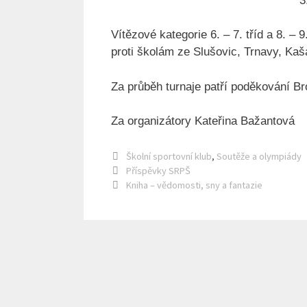
3. místo 9
Vítězové kategorie 6. – 7. tříd a 8. – 
proti školám ze Slušovic, Trnavy, Kaš
Za průběh turnaje patří poděkování B
Za organizátory Kateřina Bažantová
Rubriky
Školní sportovní klub
,
Soutěže a olympiády
Příspěvky SRPŠ
Kniha – vědomosti, sny a fantazie