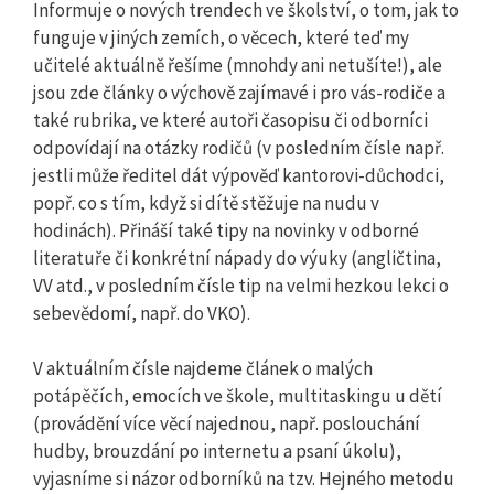
Informuje o nových trendech ve školství, o tom, jak to
funguje v jiných zemích, o věcech, které teď my
učitelé aktuálně řešíme (mnohdy ani netušíte!), ale
jsou zde články o výchově zajímavé i pro vás-rodiče a
také rubrika, ve které autoři časopisu či odborníci
odpovídají na otázky rodičů (v posledním čísle např.
jestli může ředitel dát výpověď kantorovi-důchodci,
popř. co s tím, když si dítě stěžuje na nudu v
hodinách). Přináší také tipy na novinky v odborné
literatuře či konkrétní nápady do výuky (angličtina,
VV atd., v posledním čísle tip na velmi hezkou lekci o
sebevědomí, např. do VKO).
V aktuálním čísle najdeme článek o malých
potápěčích, emocích ve škole, multitaskingu u dětí
(provádění více věcí najednou, např. poslouchání
hudby, brouzdání po internetu a psaní úkolu),
vyjasníme si názor odborníků na tzv. Hejného metodu