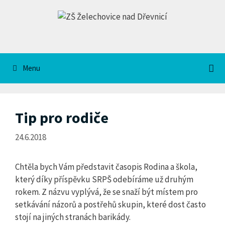
Přeskočit
na
obsah
Menu
Tip pro rodiče
24.6.2018
Chtěla bych Vám představit časopis Rodina a škola,
který díky příspěvku SRPŠ odebíráme už druhým
rokem. Z názvu vyplývá, že se snaží být místem pro
setkávání názorů a postřehů skupin, které dost často
stojí na jiných stranách barikády.