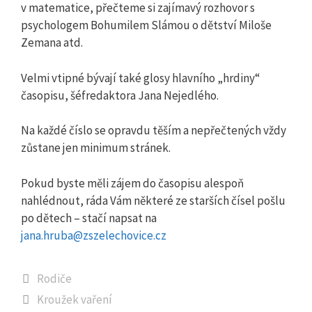
v matematice, přečteme si zajímavý rozhovor s
psychologem Bohumilem Slámou o dětství Miloše
Zemana atd.
Velmi vtipné bývají také glosy hlavního „hrdiny“
časopisu, šéfredaktora Jana Nejedlého.
Na každé číslo se opravdu těším a nepřečtených vždy
zůstane jen minimum stránek.
Pokud byste měli zájem do časopisu alespoň
nahlédnout, ráda Vám některé ze starších čísel pošlu
po dětech – stačí napsat na
jana.hruba@zszelechovice.cz
Rubriky
Rodiče
Kroužek vaření