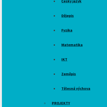
Český jazyk
Dějepis
Fyzika
Matematika
IKT
Zeměpis
Tělesná výchova
PROJEKTY