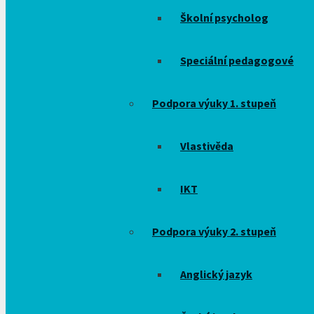
Školní psycholog
Speciální pedagogové
Podpora výuky 1. stupeň
Vlastivěda
IKT
Podpora výuky 2. stupeň
Anglický jazyk