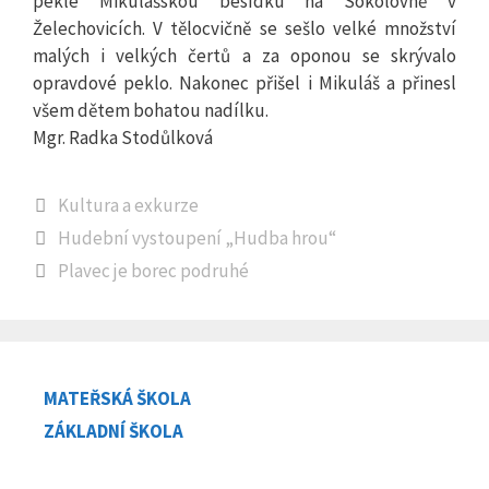
pekle Mikulášskou besídku na Sokolovně v
Želechovicích. V tělocvičně se sešlo velké množství
malých i velkých čertů a za oponou se skrývalo
opravdové peklo. Nakonec přišel i Mikuláš a přinesl
všem dětem bohatou nadílku.
Mgr. Radka Stodůlková
Rubriky
Kultura a exkurze
Hudební vystoupení „Hudba hrou“
Plavec je borec podruhé
MATEŘSKÁ ŠKOLA
ZÁKLADNÍ ŠKOLA