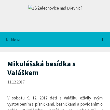
Přeskočit
na
obsah
Menu
Mikulášská besídka s
Valáškem
11.12.2017
V sobotu 9. 12. 2017 děti z Valášku oživily svým
vystoupením s písničkami, básničkami a povídáním o