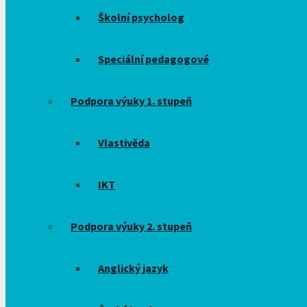
Školní psycholog
Speciální pedagogové
Podpora výuky 1. stupeň
Vlastivěda
IKT
Podpora výuky 2. stupeň
Anglický jazyk