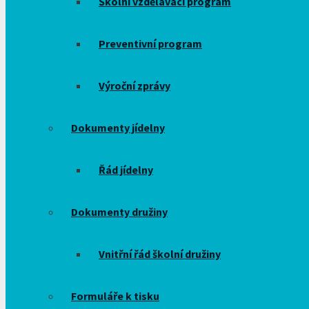
Školní vzdělávací program
Preventivní program
Výroční zprávy
Dokumenty jídelny
Řád jídelny
Dokumenty družiny
Vnitřní řád školní družiny
Formuláře k tisku