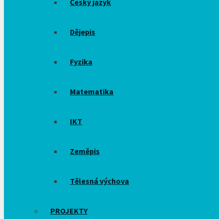
Český jazyk
Dějepis
Fyzika
Matematika
IKT
Zeměpis
Tělesná výchova
PROJEKTY